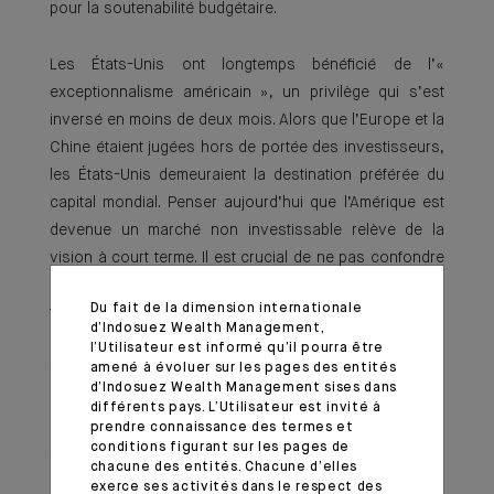
pour la soutenabilité budgétaire.
Les États-Unis ont longtemps bénéficié de l’«
exceptionnalisme américain », un privilège qui s’est
inversé en moins de deux mois. Alors que l’Europe et la
Chine étaient jugées hors de portée des investisseurs,
les États-Unis demeuraient la destination préférée du
capital mondial. Penser aujourd’hui que l’Amérique est
devenue un marché non investissable relève de la
vision à court terme. Il est crucial de ne pas confondre
les entreprises américaines, symbole d’innovation
Du fait de la dimension internationale
technologique, d’esprit entrepreneurial, de dépenses
d’Indosuez Wealth Management,
d’investissements soutenues et de création de valeur
l’Utilisateur est informé qu’il pourra être
– avec l’administration en place. Certes, des
amené à évoluer sur les pages des entités
d’Indosuez Wealth Management sises dans
ajustements économiques s’avéreront inévitables,
différents pays. L’Utilisateur est invité à
mais à long terme, l’ingéniosité humaine saura
prendre connaissance des termes et
conditions figurant sur les pages de
s’adapter et trouver des solutions.
chacune des entités. Chacune d’elles
exerce ses activités dans le respect des