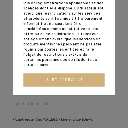
Dans cette édition, notre Chief Strategist Asie analyse
lois et réglementations applicables et des
licences dont elle dispose. L’Utilisateur est
comment le continent pourrait absorber le choc
averti que les indications sur les services
tarifaire américain. La Chine, engagée depuis plus d’une
et produits sont fournies à titre purement
informatif et ne sauraient être
décennie dans un découplage progressif, a vu la part
considérées comme constitutives d’une
de ses échanges avec les États-Unis chuter de 6,2 %
offre ou d’une sollicitation. L’Utilisateur
de son PIB nominal en 2010 à 3,7 % en 2024. En
est également averti que les services et
produits mentionnés peuvent ne pas être
parallèle, le pays a renforcé son autonomie
fournis par toutes les entités et faire
technologique, lui conférant aujourd’hui une meilleure
l’objet de restrictions vis-à-vis de
certaines personnes ou de résidents de
résilience face aux tarifs punitifs américains. Il nous
certains pays.
reste désormais 90 jours pour repenser l’ordre du
commerce mondial.
LU ET APPROUVÉ
1 - En français : Jour de la libération.
Important information
Monthly House View, 17.04.2025. - Excerpt of the Editorial