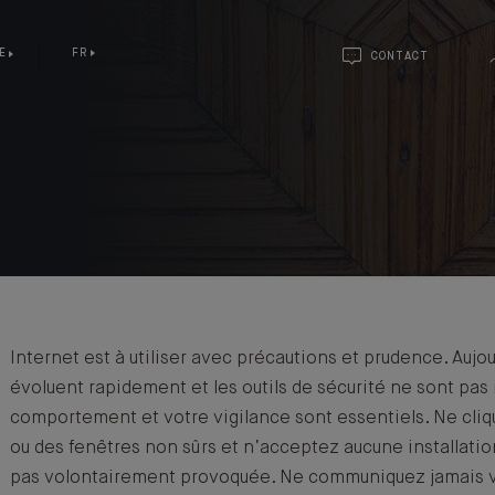
E
FR
CONTACT
É
Internet est à utiliser avec précautions et prudence. Aujo
évoluent rapidement et les outils de sécurité ne sont pas i
comportement et votre vigilance sont essentiels. Ne cliqu
ou des fenêtres non sûrs et n’acceptez aucune installatio
pas volontairement provoquée. Ne communiquez jamais v