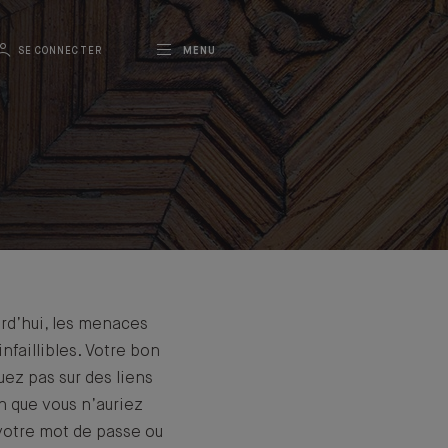
SE CONNECTER
MENU
urd’hui, les menaces
nfaillibles. Votre bon
ez pas sur des liens
n que vous n’auriez
otre mot de passe ou