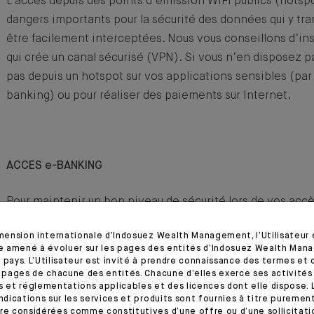
L’accès depuis des points d’émission WIFI publics (hotsp
dangers importants pour la sécurité des données qui y tra
être facilement interceptées. Nous vous conseillons d’ins
qui crée un canal sécurisé (VPN). Si vous n’en disposez 
pas depuis un hotspot sur vos applications sensibles (pa
banking) ou pour réaliser des paiements sur Internet.
ACCES e-BANKING
Pour maintenir un bon niveau de sécurité lors de vos accè
appliquez les recommandations suivantes :
imension internationale d’Indosuez Wealth Management, l’Utilisateur
N’installez et n’utilisez pas des programmes dont v
tre amené à évoluer sur les pages des entités d’Indosuez Wealth Man
la provenance. Privilégiez la récupération du code 
 pays. L’Utilisateur est invité à prendre connaissance des termes et 
s pages de chacune des entités. Chacune d’elles exerce ses activités
programme depuis le site officiel de l’éditeur, plutôt
s et réglementations applicables et des licences dont elle dispose. L
centraux de téléchargement.
indications sur les services et produits sont fournies à titre puremen
re considérées comme constitutives d’une offre ou d’une sollicitation