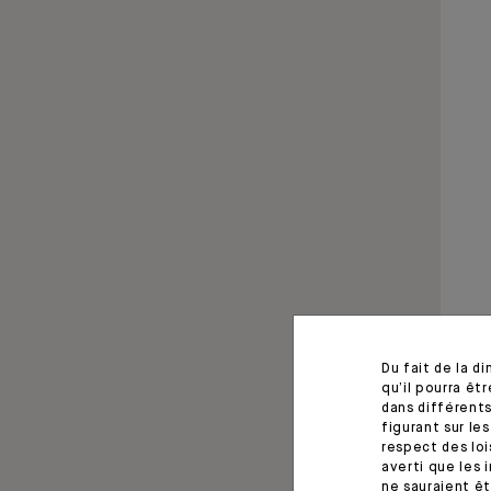
Du fait de la d
qu’il pourra ê
dans différents
figurant sur le
respect des loi
averti que les 
ne sauraient êt