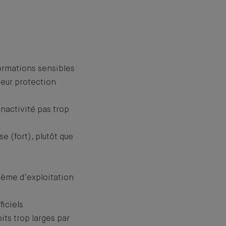
formations sensibles
leur protection
inactivité pas trop
e (fort), plutôt que
stème d’exploitation
iciels
its trop larges par