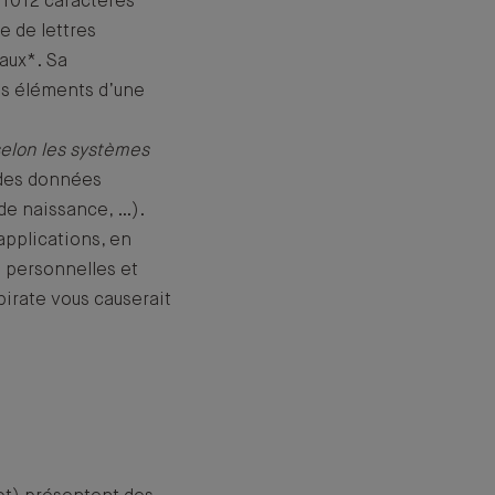
 1012 caractères
e de lettres
iaux*. Sa
les éléments d’une
selon les systèmes
 des données
de naissance, …).
applications, en
s personnelles et
pirate vous causerait