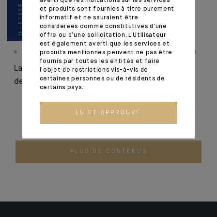
averti que les indications sur les services
et produits sont fournies à titre purement
informatif et ne sauraient être
considérées comme constitutives d’une
offre ou d’une sollicitation. L’Utilisateur
est également averti que les services et
MONTHLY HOUSE VIEW
produits mentionnés peuvent ne pas être
STRUCTURING YOUR WEALTH
fournis par toutes les entités et faire
La nouvelle géographie
Fondations : à
l’objet de restrictions vis-à-vis de
certaines personnes ou de résidents de
de l’inflation
perpétuité ou à durée
certains pays.
limitée ?
LU ET APPROUVÉ
PLUS DE CONTENUS