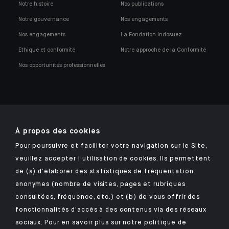
Notre histoire
Nos publications
Notre gouvernance
Nos engagements
Nos engagements
La Fondation Indosuez
Ethique et conformité
Notre approche de la Conformité
Nos opportunités professionnelles
À propos des cookies
Retrouvez notre application mobile Indosuez
Pour poursuivre et faciliter votre navigation sur le Site,
veuillez accepter l’utilisation de cookies. Ils permettent
de (a) d’élaborer des statistiques de fréquentation
anonymes (nombre de visites, pages et rubriques
MENTIONS LÉGALES
consultées, fréquence, etc.) et (b) de vous offrir des
DONNÉES PERSONNELLES
fonctionnalités d’accès à des contenus via des réseaux
SÉCURITÉ
sociaux. Pour en savoir plus sur notre politique de