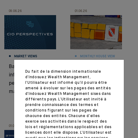
09.06.26
01.06.26
MARKET VIEWS
MONTHLY HOUSE VIEW
Banques centrales,
Tensions mondiales,
Du fait de la dimension internationale
inflation et
nouvelles couleurs :
d’Indosuez Wealth Management,
perspectives
l’Utilisateur est informé qu’il pourra être
Focus sur l’Amérique
amené à évoluer sur les pages des entités
macroéconomiques
latine
d’Indosuez Wealth Management sises dans
différents pays. L’Utilisateur est invité à
prendre connaissance des termes et
conditions figurant sur les pages de
chacune des entités. Chacune d’elles
exerce ses activités dans le respect des
01.06.26
27.05.26
lois et réglementations applicables et des
licences dont elle dispose. L’Utilisateur est