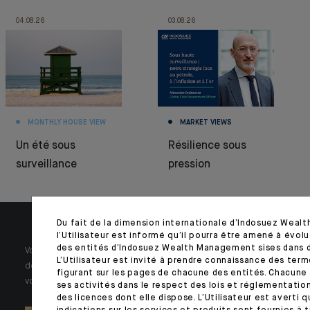
04.08.26
03.08.26
MONTHLY HOUSE VIEW
MARKET VIEWS
Un été sous
Résilience sous
surveillance
pression
Du fait de la dimension internationale d’Indosuez Wea
l’Utilisateur est informé qu’il pourra être amené à évolu
des entités d’Indosuez Wealth Management sises dans d
Votre patrimoine est unique et requiert des réponses spécifiques à
L’Utilisateur est invité à prendre connaissance des ter
des problématiques singulières. Jour après jour, nos experts sont à
figurant sur les pages de chacune des entités. Chacune 
votre écoute.
ses activités dans le respect des lois et réglementatio
des licences dont elle dispose. L’Utilisateur est averti q