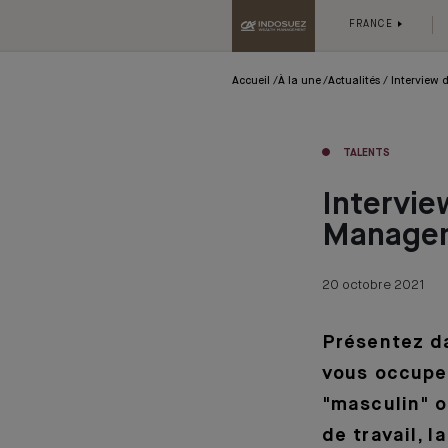
FRANCE
Accueil
À la une
Actualités
Interview 
TALENTS
Intervie
Managem
20 octobre 2021
Présentez da
vous occupez
"masculin" o
de travail, l