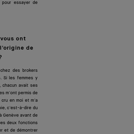
et pour essayer de
 vous ont
l'origine de
?
 chez des brokers
s. Si les femmes y
, chacun avait ses
mmes m’ont permis de
 cru en moi et m’a
ie, c’est-à-dire du
 à Genève avant de
Ces deux fonctions
er et de démontrer