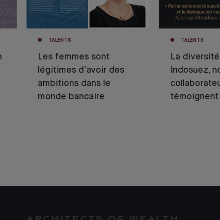
TALENTS
TALENTS
n
Les femmes sont
La diversit
légitimes d’avoir des
Indosuez, n
ambitions dans le
collaborate
monde bancaire
témoignent 
ARCHITECTS OF WEALTH