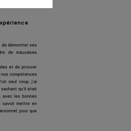
expérience
et de démontrer ses
dre de mauvaises
udes et de prouver
er nos compétences
un seul coup, j’ai
sachant qu’il était
t, avec les bonnes
t savoir mettre en
personnel, pour que