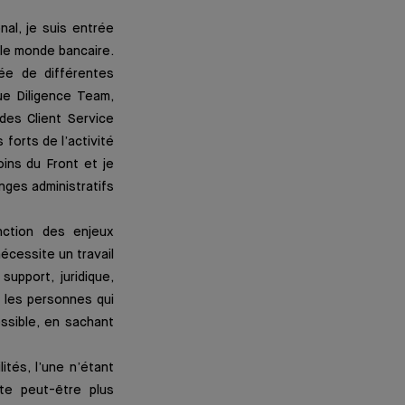
al, je suis entrée
le monde bancaire.
ée de différentes
Due Diligence Team,
es Client Service
forts de l’activité
oins du Front et je
nges administratifs
nction des enjeux
cessite un travail
upport, juridique,
c les personnes qui
ossible, en sachant
tés, l’une n’étant
te peut-être plus