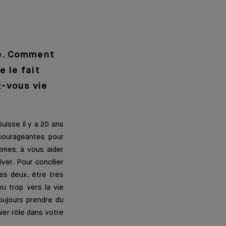
ée. Comment
 le fait
-vous vie
uisse il y a 20 ans
ncourageantes pour
mmes, à vous aider
ver. Pour concilier
les deux, être très
u trop vers la vie
toujours prendre du
mier rôle dans votre