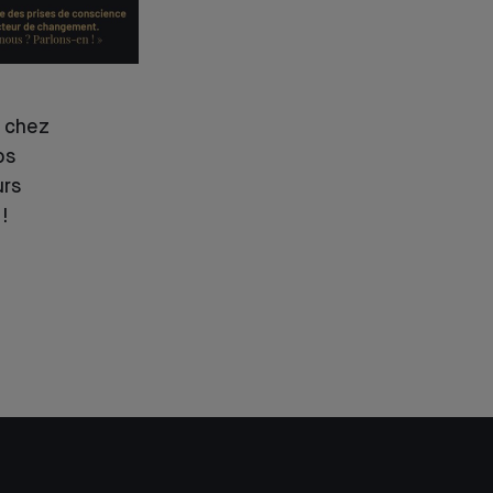
é chez
os
urs
!