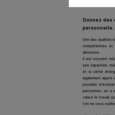
Donnez des c
personnelle.
Une des qualités i
compétences et 
décisions.
Il est souvent né
ses capacités, ma
et si cette énerg
également appris à
possible d’évolue
personnes, on a e
valeur le travail 
l’on ne vous oublie