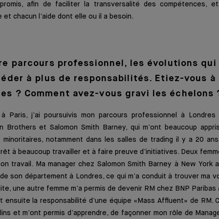
romis, afin de faciliter la transversalité des compétences, 
et chacun l’aide dont elle ou il a besoin.
e parcours professionnel, les évolutions qui
éder à plus de responsabilités. Etiez-vous à 
es ? Comment avez-vous gravi les échelons 
à Paris, j’ai poursuivis mon parcours professionnel à Londres
n Brothers et Salomon Smith Barney, qui m’ont beaucoup appri
minoritaires, notamment dans les salles de trading il y a 20 ans
prêt à beaucoup travailler et à faire preuve d’initiatives. Deux fe
on travail. Ma manager chez Salomon Smith Barney à New York a
n de son département à Londres, ce qui m’a conduit à trouver ma vo
te, une autre femme m’a permis de devenir RM chez BNP Paribas
t ensuite la responsabilité d’une équipe «Mass Affluent» de RM. 
lins et m’ont permis d’apprendre, de façonner mon rôle de Manag