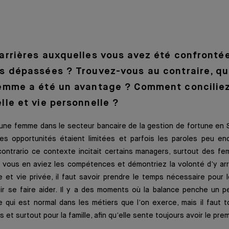
arrières auxquelles vous avez été confront
s dépassées ? Trouvez-vous au contraire, que
femme a été un avantage ? Comment conciliez
lle et vie personnelle ?
re une femme dans le secteur bancaire de la gestion de fortune en S
Les opportunités étaient limitées et parfois les paroles peu e
contrario ce contexte incitait certains managers, surtout des fe
i vous en aviez les compétences et démontriez la volonté d’y arri
e et vie privée, il faut savoir prendre le temps nécessaire pour 
ir se faire aider. Il y a des moments où la balance penche un pe
e qui est normal dans les métiers que l’on exerce, mais il faut 
 et surtout pour la famille, afin qu’elle sente toujours avoir le pre