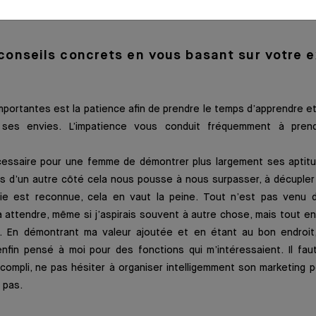
onseils concrets en vous basant sur votre 
mportantes est la patience afin de prendre le temps d’apprendre 
ses envies. L’impatience vous conduit fréquemment à pren
cessaire pour une femme de démontrer plus largement ses aptit
is d’un autre côté cela nous pousse à nous surpasser, à décupl
ie est reconnue, cela en vaut la peine. Tout n’est pas venu d’
 attendre, même si j’aspirais souvent à autre chose, mais tout en 
r. En démontrant ma valeur ajoutée et en étant au bon endroi
nfin pensé à moi pour des fonctions qui m’intéressaient. Il fau
accompli, ne pas hésiter à organiser intelligemment son marketing 
 pas.