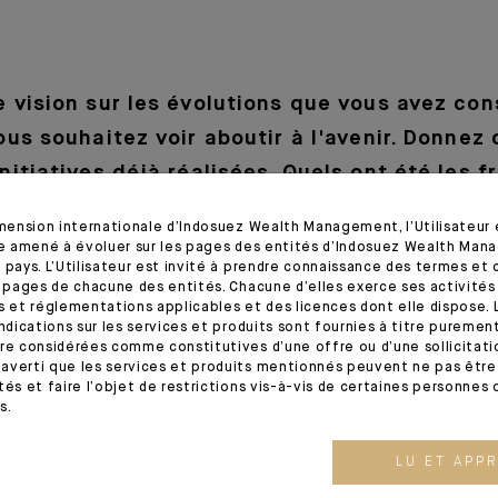
 vision sur les évolutions que vous avez con
ous souhaitez voir aboutir à l'avenir. Donnez
itiatives déjà réalisées. Quels ont été les fr
rlez du soutien apporté par votre managemen
imension internationale d’Indosuez Wealth Management, l’Utilisateur
tre amené à évoluer sur les pages des entités d’Indosuez Wealth Man
 importante au cours des 20 dernières années grâce à une prise d
 pays. L’Utilisateur est invité à prendre connaissance des termes et 
s et de ce qu’elles peuvent apporter à l’entreprise. C’est dé
s pages de chacune des entités. Chacune d’elles exerce ses activités
s et réglementations applicables et des licences dont elle dispose. L
us de femmes et la parité se développe, mais il faudra encore un eff
indications sur les services et produits sont fournies à titre puremen
rs des dernières années, le rôle des Ressources Humaines dan
re considérées comme constitutives d’une offre ou d’une sollicitation
ar exemple les comités «Mixité» internes ou externes qui permet
averti que les services et produits mentionnés peuvent ne pas être 
tés et faire l’objet de restrictions vis-à-vis de certaines personnes 
 les femmes, de les conseiller, leur montrer le chemin par le biai
s.
e programmes de Mentoring, etc. Enfin, l’importance du Manage
r c’est elle / lui qui continuera à donner l’impulsion dans tout
LU ET APP
mixité intelligente et assumée.