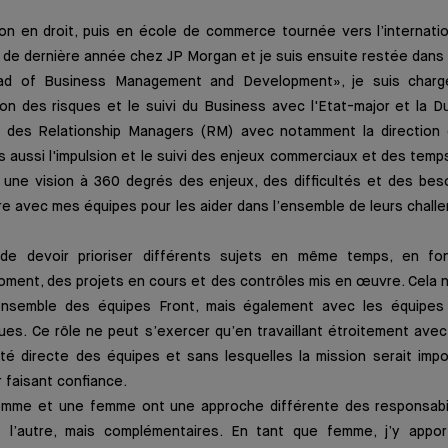
n en droit, puis en école de commerce tournée vers l’internation
de dernière année chez JP Morgan et je suis ensuite restée dans 
d of Business Management and Development», je suis charg
ion des risques et le suivi du Business avec l'Etat-major et la 
 des Relationship Managers (RM) avec notamment la direction d
s aussi l'impulsion et le suivi des enjeux commerciaux et des temps 
’ai une vision à 360 degrés des enjeux, des difficultés et des bes
 avec mes équipes pour les aider dans l’ensemble de leurs challe
t de devoir prioriser différents sujets en même temps, en fo
ent, des projets en cours et des contrôles mis en œuvre. Cela né
ensemble des équipes Front, mais également avec les équipes s
ues. Ce rôle ne peut s’exercer qu’en travaillant étroitement ave
ité directe des équipes et sans lesquelles la mission serait imp
r faisant confiance.
mme et une femme ont une approche différente des responsabili
e l’autre, mais complémentaires. En tant que femme, j’y appor