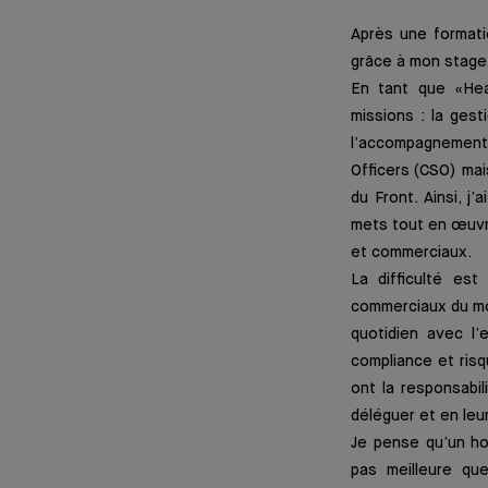
Après une formatio
grâce à mon stage 
En tant que «Hea
missions : la gest
l’accompagnement
Officers (CSO) mai
du Front. Ainsi, j
mets tout en œuvre
et commerciaux.
La difficulté es
commerciaux du mom
quotidien avec l’
compliance et risq
ont la responsabil
déléguer et en leu
Je pense qu’un ho
pas meilleure qu