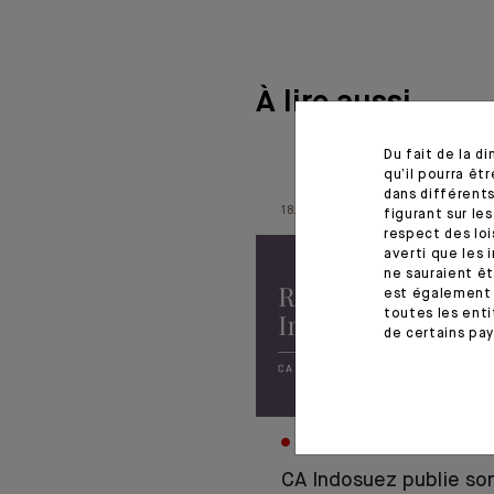
À lire aussi
Du fait de la d
qu’il pourra ê
dans différents
18.06.26
figurant sur le
respect des loi
averti que les 
ne sauraient êt
est également 
toutes les enti
de certains pay
CORPORATE
CA Indosuez publie so