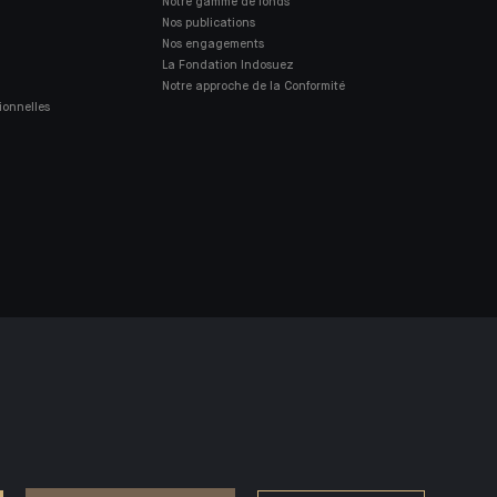
Notre gamme de fonds
Nos publications
Nos engagements
La Fondation Indosuez
Notre approche de la Conformité
ionnelles
ACCESSIBILITÉ : NON CONFORME