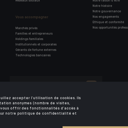
Réseaux sociaux
Notre raison d'être
Notre histoire
Notre gouvernance
Vous accompagner
Nos engagements
Ethique et conformité
Nos opportunités profess
Marchés privés
Familles et entrepreneurs
Holdings familiales
Institutionnels et corporates
Gérants de fortune externes
Technologies bancaires
Retrouvez notre application
mobile Indosuez
uillez accepter l’utilisation de cookies. Ils
tation anonymes (nombre de visites,
vous offrir des fonctionnalités d’accès à
MENTIONS LÉGALES
DONNÉES PERSONNELLES
SÉCURITÉ
COOKIES
PSD2
sur notre politique de confidentialité et
ACCÈS SOURDS ET MALENTENDANTS
©2026 CA Indosuez