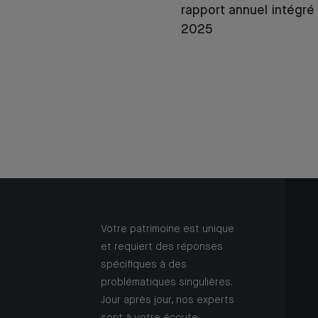
rapport annuel intégré
2025
Votre patrimoine est unique
et requiert des réponses
spécifiques à des
problématiques singulières.
Jour après jour, nos experts