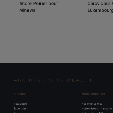
André Poirier pour
Carcy pour 
Allnews
Luxembour
ARCHITECTS OF WEALTH
A la Une
Nous connaître
Actualités
Nos chiffres clés
Expertises
Notre réseau internatio