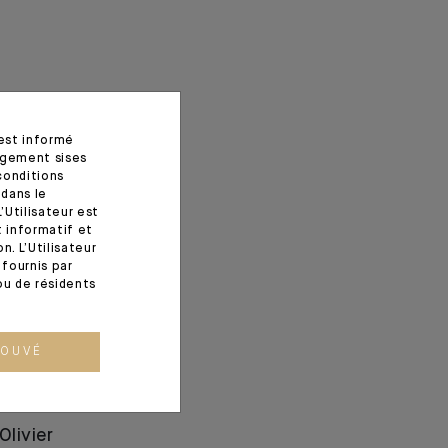
 est informé
agement sises
conditions
 dans le
’Utilisateur est
t informatif et
. L’Utilisateur
fournis par
ou de résidents
ROUVÉ
Olivier