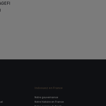
AGEFI
g
Indosuez en France
Notre gouvernance
nal
Notre histoire en France