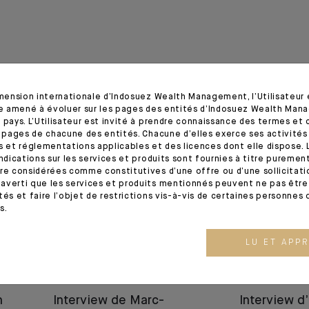
imension internationale d’Indosuez Wealth Management, l’Utilisateur
tre amené à évoluer sur les pages des entités d’Indosuez Wealth Man
 pays. L’Utilisateur est invité à prendre connaissance des termes et 
01.09.25
28.10.24
s pages de chacune des entités. Chacune d’elles exerce ses activités
s et réglementations applicables et des licences dont elle dispose. L
indications sur les services et produits sont fournies à titre puremen
re considérées comme constitutives d’une offre ou d’une sollicitation
averti que les services et produits mentionnés peuvent ne pas être 
tés et faire l’objet de restrictions vis-à-vis de certaines personnes 
s.
LU ET APP
RENCONTRE
RENCONTRE
n
Interview de Marc-
Interview d’