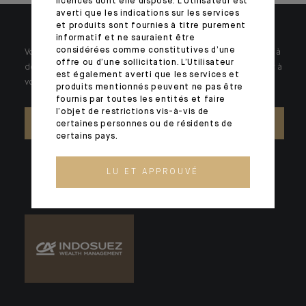
licences dont elle dispose. L’Utilisateur est
averti que les indications sur les services
et produits sont fournies à titre purement
informatif et ne sauraient être
considérées comme constitutives d’une
Votre patrimoine est unique et requiert des réponses spécifiques à
offre ou d’une sollicitation. L’Utilisateur
des problématiques singulières. Jour après jour, nos experts sont à
est également averti que les services et
votre écoute.
produits mentionnés peuvent ne pas être
fournis par toutes les entités et faire
l’objet de restrictions vis-à-vis de
NOUS CONTACTER
certaines personnes ou de résidents de
certains pays.
LU ET APPROUVÉ