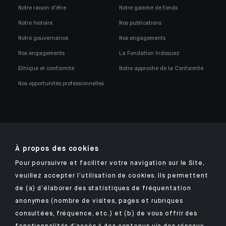
Notre raison d'être
Notre gamme de fonds
Notre histoire
Nos publications
Notre gouvernance
Nos engagements
Nos engagements
La Fondation Indosuez
Ethique et conformité
Notre approche de la Conformité
Nos opportunités professionnelles
À propos des cookies
Retrouvez notre application mobile Indosuez
Pour poursuivre et faciliter votre navigation sur le Site,
veuillez accepter l’utilisation de cookies. Ils permettent
de (a) d’élaborer des statistiques de fréquentation
anonymes (nombre de visites, pages et rubriques
MENTIONS LÉGALES
consultées, fréquence, etc.) et (b) de vous offrir des
DONNÉES PERSONNELLES