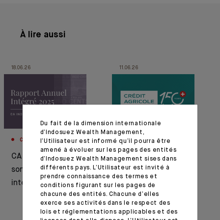
À lire aussi
18.06.26
11.06.26
Du fait de la dimension internationale
d’Indosuez Wealth Management,
CORPORATE
CORPORATE
l’Utilisateur est informé qu’il pourra être
amené à évoluer sur les pages des entités
CA Indosuez publie
1876–2026 : Crédit
d’Indosuez Wealth Management sises dans
différents pays. L’Utilisateur est invité à
son rapport annuel
Agricole célèbre 150
prendre connaissance des termes et
intégré 2025
ans d’histoire en
conditions figurant sur les pages de
chacune des entités. Chacune d’elles
Suisse
exerce ses activités dans le respect des
lois et réglementations applicables et des