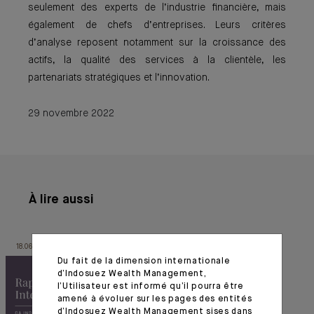
seulement des experts de l’industrie financière, mais
également de chefs d’entreprises. Leurs critères
d’analyse reposent notamment sur la croissance des
actifs, la qualité des services à la clientèle, les
partenariats stratégiques et l’innovation.
29 novembre 2022
À lire aussi
18.06.26
20.03.26
Du fait de la dimension internationale
d’Indosuez Wealth Management,
l’Utilisateur est informé qu’il pourra être
amené à évoluer sur les pages des entités
d’Indosuez Wealth Management sises dans