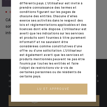
différents pays. L’Utilisateur est invité à
prendre connaissance des termes et
conditions figurant sur les pages de
CORPORATE
RÉCOMPENSES
chacune des entités. Chacune d’elles
CA Indosuez publie
Indosuez Wealth
exerce ses activités dans le respect des
lois et réglementations applicables et des
son rapport annuel
Management
licences dont elle dispose. L’Utilisateur est
intégré 2025
récompensé par
averti que les indications sur les services
et produits sont fournies à titre purement
Euromoney et
informatif et ne sauraient être
WealthBriefing
considérées comme constitutives d’une
offre ou d’une sollicitation. L’Utilisateur
est également averti que les services et
produits mentionnés peuvent ne pas être
fournis par toutes les entités et faire
l’objet de restrictions vis-à-vis de
certaines personnes ou de résidents de
Votre patrimoine est unique et requiert des réponses spécifiques à
certains pays.
des problématiques singulières. Jour après jour, nos experts sont à
votre écoute.
LU ET APPROUVÉ
NOUS CONTACTER