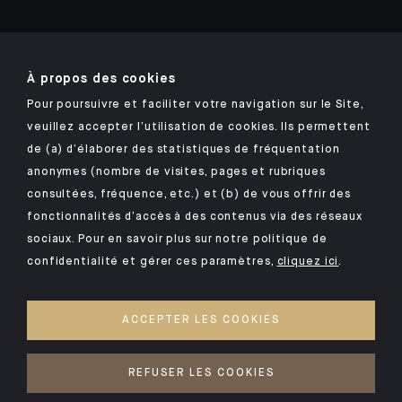
À propos des cookies
Retrouvez notre application mobile Indosuez
Pour poursuivre et faciliter votre navigation sur le Site,
veuillez accepter l’utilisation de cookies. Ils permettent
de (a) d’élaborer des statistiques de fréquentation
anonymes (nombre de visites, pages et rubriques
MENTIONS LÉGALES
consultées, fréquence, etc.) et (b) de vous offrir des
DONNÉES PERSONNELLES
fonctionnalités d’accès à des contenus via des réseaux
SÉCURITÉ
sociaux. Pour en savoir plus sur notre politique de
confidentialité et gérer ces paramètres,
cliquez ici
.
COOKIES
PSD2
ACCEPTER LES COOKIES
ACCESSIBILITÉ : NON CONFORME
ACCÈS SOURDS ET MALENTENDANTS
REFUSER LES COOKIES