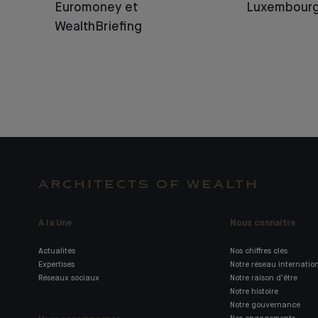
Euromoney et
Luxembour
WealthBriefing
ARCHITECTS OF WEALTH
A la Une
Nous connaître
Actualités
Nos chiffres clés
Expertises
Notre réseau internatio
Réseaux sociaux
Notre raison d'être
Notre histoire
Notre gouvernance