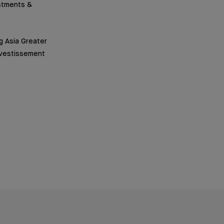
stments &
g Asia Greater
nvestissement