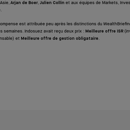
 Asie,
Arjan de Boer
,
Julien Collin
et aux équipes de Markets, Inve
e.
ompense est attribuée peu après les distinctions du WealthBriefin
ues semaines. Indosuez avait reçu deux prix :
Meilleure offre ISR
(i
nsable) et
Meilleure offre de gestion obligataire
.