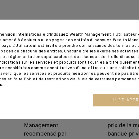
imension internationale d’Indosuez Wealth Management, l’Utilisateur
tre amené à évoluer sur les pages des entités d’Indosuez Wealth Man
20.03.26
25.11.24
 pays. L’Utilisateur est invité à prendre connaissance des termes et 
s pages de chacune des entités. Chacune d’elles exerce ses activités
s et réglementations applicables et des licences dont elle dispose. L
indications sur les services et produits sont fournies à titre puremen
re considérées comme constitutives d’une offre ou d’une sollicitation
averti que les services et produits mentionnés peuvent ne pas être 
tés et faire l’objet de restrictions vis-à-vis de certaines personnes 
s.
LU ET APP
RÉCOMPENSES
RÉCOMPENSES
n
Indosuez Wealth
Indosuez re
Management
prix de la m
récompensé par
banque priv