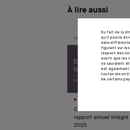
À lire aussi
Du fait de la d
qu’il pourra ê
18.06.26
dans différents
figurant sur le
respect des loi
averti que les 
ne sauraient êt
est également 
toutes les enti
de certains pay
CORPORATE
CA Indosuez publie so
rapport annuel intégré
2025