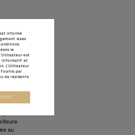
 est informé
agement sises
conditions
 dans le
’Utilisateur est
t informatif et
. L’Utilisateur
fournis par
ou de résidents
ROUVÉ
mporte le
eilleure
ée au