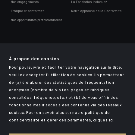
Nos engagements
La Fondation Indosuez
Ethique et conformité
Notre approche de la Conformité
Nos opportunités professionnelles
À propos des cookies
Retrouvez notre application mobile Indosuez
Pour poursuivre et faciliter votre navigation sur le Site,
veuillez accepter l’utilisation de cookies. Ils permettent
de (a) d’élaborer des statistiques de fréquentation
anonymes (nombre de visites, pages et rubriques
MENTIONS LÉGALES
consultées, fréquence, etc.) et (b) de vous offrir des
DONNÉES PERSONNELLES
fonctionnalités d’accès à des contenus via des réseaux
SÉCURITÉ
sociaux. Pour en savoir plus sur notre politique de
confidentialité et gérer ces paramètres,
cliquez ici
.
COOKIES
PSD2