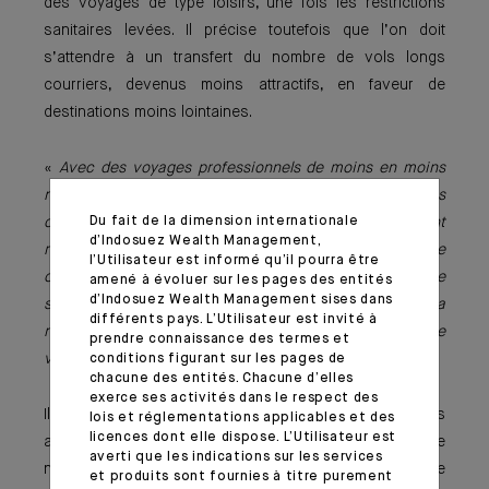
des voyages de type loisirs, une fois les restrictions
sanitaires levées. Il précise toutefois que l’on doit
s’attendre à un transfert du nombre de vols longs
courriers, devenus moins attractifs, en faveur de
destinations moins lointaines.
«
Avec des voyages professionnels de moins en moins
nombreux, sur des distances sans doute plus courtes, les
Du fait de la dimension internationale
compagnies aériennes devront inévitablement
d’Indosuez Wealth Management,
réinventer leur classe affaires. C’est aussi pour elles une
l’Utilisateur est informé qu’il pourra être
opportunité d’envisager le monde post-Covid sous le
amené à évoluer sur les pages des entités
d’Indosuez Wealth Management sises dans
signe des loisirs dès 2022. Le calendrier dépendra
différents pays. L’Utilisateur est invité à
néanmoins de notre capacité collective à vaincre le
prendre connaissance des termes et
virus
» affirme Tony Fernandes.
conditions figurant sur les pages de
chacune des entités. Chacune d’elles
exerce ses activités dans le respect des
Il rappelle qu’il a débuté dans le secteur aérien après les
lois et réglementations applicables et des
licences dont elle dispose. L’Utilisateur est
attentats du 11 septembre qui avaient imposé de
averti que les indications sur les services
nouvelles normes de sécurité finalement très vite
et produits sont fournies à titre purement