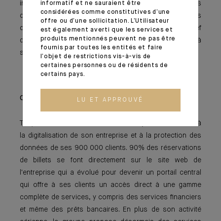
intégrées. Désormais ce sont des contraintes sanitaires
informatif et ne sauraient être
considérées comme constitutives d’une
qui exigent des ajustements dans les protocoles
offre ou d’une sollicitation. L’Utilisateur
d’accueil et de transport des passagers mais le chef
est également averti que les services et
produits mentionnés peuvent ne pas être
d’entreprise reste confiant dans la capacité du secteur à
fournis par toutes les entités et faire
s’adapter.
l’objet de restrictions vis-à-vis de
certaines personnes ou de résidents de
certains pays.
Conjuguer digitalisation et diversification
LU ET APPROUVÉ
Tony Fernandes se félicite d’avoir toujours été attentif à
la digitalisation de son entreprise et à la protection des
données de ses 900 000 clients. 90% des réservations
de billets se font directement sur le site web de
l'entreprise qui a évolué pour devenir un portail central
qui offre à ses clients un accès direct à une gamme
complète de services, y compris des services financiers
et même des prêts bancaires. En plus de son activité