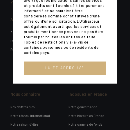
averti que les indications sur les services
ARCHITECTS OF WEALTH
et produits sont fournies à titre purement
informatif et ne sauraient être
considérées comme constitutives d’une
A la Une
Vous accompagner
offre ou d’une sollicitation. L’Utilisateur
est également averti que les services et
produits mentionnés peuvent ne pas être
Actualités
Marchés privés
fournis par toutes les entités et faire
Expertises
Familles et entrepreneurs
l’objet de restrictions vis-à-vis de
certaines personnes ou de résidents de
Réseaux sociaux
Holdings familiales
certains pays.
Institutionnels et corporates
Gérants de fortune externes
LU ET APPROUVÉ
Technologies bancaires
Nous connaître
Indosuez en France
Nos chiffres clés
Notre gouvernance
Notre réseau international
Notre histoire en France
Notre raison d'être
Notre gamme de fonds