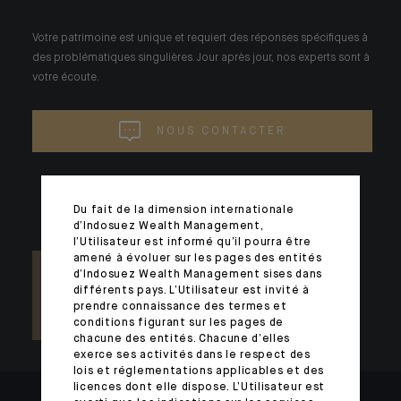
Votre patrimoine est unique et requiert des réponses spécifiques à
des problématiques singulières. Jour après jour, nos experts sont à
votre écoute.
NOUS CONTACTER
Du fait de la dimension internationale
d’Indosuez Wealth Management,
l’Utilisateur est informé qu’il pourra être
amené à évoluer sur les pages des entités
d’Indosuez Wealth Management sises dans
différents pays. L’Utilisateur est invité à
prendre connaissance des termes et
conditions figurant sur les pages de
chacune des entités. Chacune d’elles
exerce ses activités dans le respect des
lois et réglementations applicables et des
licences dont elle dispose. L’Utilisateur est