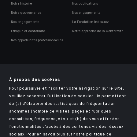
Notre histoire
Nos publications
Notre gouvernance
Nos engagements
Nos engagements
La Fondation Indosuez
Ethique et conformité
Notre approche de la Conformité
Nos opportunités professionnelles
À propos des cookies
Retrouvez notre application mobile Indosuez
Pour poursuivre et faciliter votre navigation sur le Site,
veuillez accepter l’utilisation de cookies. Ils permettent
de (a) d’élaborer des statistiques de fréquentation
anonymes (nombre de visites, pages et rubriques
MENTIONS LÉGALES
consultées, fréquence, etc.) et (b) de vous offrir des
DONNÉES PERSONNELLES
fonctionnalités d’accès à des contenus via des réseaux
SÉCURITÉ
sociaux. Pour en savoir plus sur notre politique de