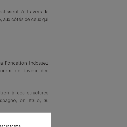
stissent à travers la
, aux côtés de ceux qui
la Fondation Indosuez
ncrets en faveur des
tien à des structures
spagne, en Italie, au
sulter notre dernier
 est informé