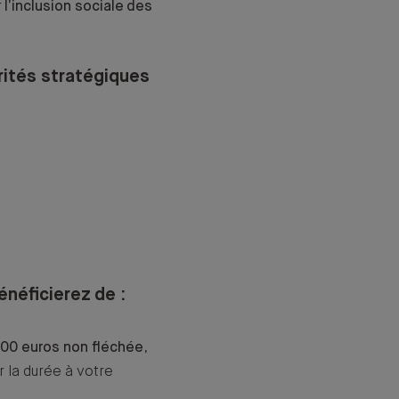
r
l’inclusion sociale
des
orités stratégiques
énéficierez de :
000 euros non fléchée
,
r la durée à votre