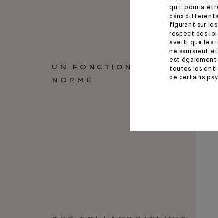
qu’il pourra ê
dans différents
figurant sur le
respect des loi
averti que les 
ne sauraient êt
est également 
UN FONCTIONNEMENT
toutes les enti
de certains pay
NORMÉ