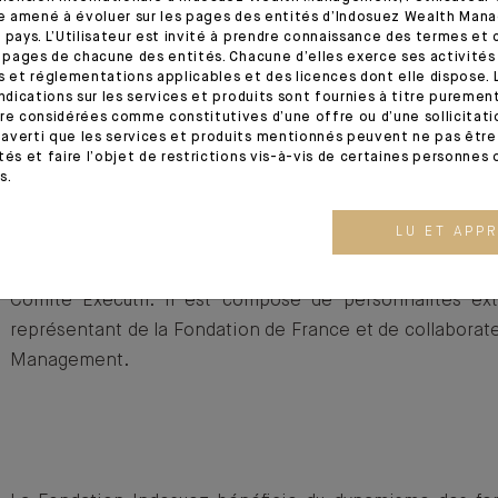
rapport d’activité publiés ici.
tre amené à évoluer sur les pages des entités d’Indosuez Wealth Man
 pays. L’Utilisateur est invité à prendre connaissance des termes et 
s pages de chacune des entités. Chacune d’elles exerce ses activités
s et réglementations applicables et des licences dont elle dispose. L
indications sur les services et produits sont fournies à titre puremen
re considérées comme constitutives d’une offre ou d’une sollicitation
averti que les services et produits mentionnés peuvent ne pas être 
Les projets soutenus par la Fondation Indosuez
tés et faire l’objet de restrictions vis-à-vis de certaines personnes 
s.
sélectionnés et répondent à des critères précis qui
règlement.
LU ET APP
Le choix final des projets et les allocations budgétaire
Comité Exécutif. Il est composé de personnalités exte
représentant de la Fondation de France et de collaborat
Management.