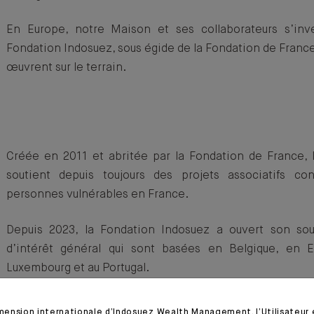
En Europe, notre Maison et ses collaborateurs s’inve
Fondation Indosuez, sous égide de la Fondation de France
œuvrent sur le terrain.
Créée en 2011 et abritée par la Fondation de France, 
soutient depuis toujours des projets associatifs co
personnes vulnérables en France.
Depuis 2023, la Fondation Indosuez a ouvert son sou
d’intérêt général qui sont basées en Belgique, en E
Luxembourg et au Portugal.
Vous souhaitez en savoir plus, n’hésitez pas à con
imension internationale d’Indosuez Wealth Management, l’Utilisateur