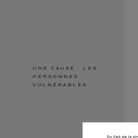
UNE CAUSE : LES
PERSONNES
VULNÉRABLES
Du fait de la d