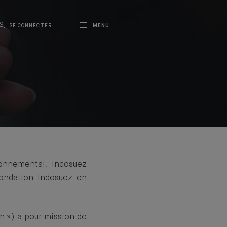
SE CONNECTER
MENU
onnemental, Indosuez
ondation Indosuez en
n ») a pour mission de