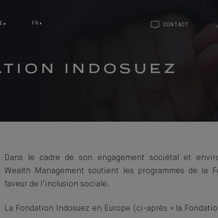
E
FR
CONTACT
ATION INDOSUEZ
Dans le cadre de son engagement sociétal et envir
Wealth Management soutient les programmes de la F
faveur de l’inclusion sociale.
La Fondation Indosuez en Europe (ci-après « la Fondatio