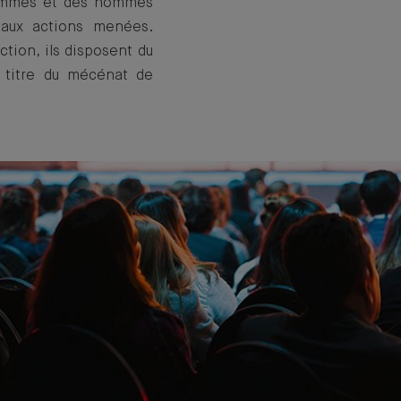
femmes et des hommes
 aux actions menées.
ction, ils disposent du
u titre du mécénat de