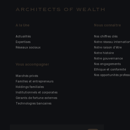
ARCHITECTS OF WEALTH
A la Une
Nous connaître
Actualités
Nos chiffres clés
Expertises
Notre réseau internatio
Réseaux sociaux
Notre raison d'être
Notre histoire
Notre gouvernance
Vous accompagner
Nos engagements
Ethique et conformité
Nos opportunités profess
Marchés privés
Familles et entrepreneurs
Holdings familiales
Institutionnels et corporates
Gérants de fortune externes
Technologies bancaires