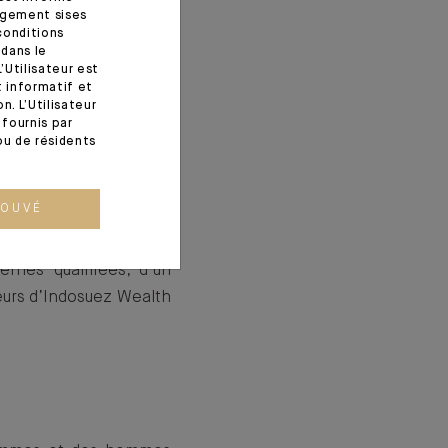
agement sises
conditions
 dans le
’Utilisateur est
t informatif et
. L’Utilisateur
fournis par
 sont soigneusement
ou de résidents
 sont exposés dans le
ROUVÉ
s sont effectués par un
rnes qualifiées, d’un
eurs d’Indosuez Wealth