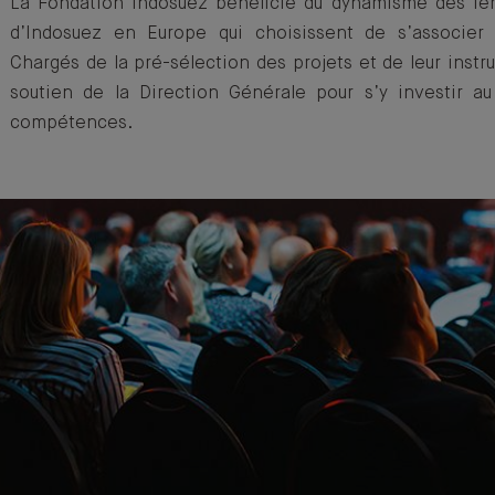
La Fondation Indosuez bénéficie du dynamisme des 
d’Indosuez en Europe qui choisissent de s’associer
Chargés de la pré-sélection des projets et de leur instru
soutien de la Direction Générale pour s’y investir a
compétences.